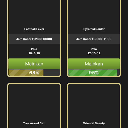
Football Fever
Pyramid Raider
Jam Gacor : 22:00-00:00
Jam Gacor : 08:00-11:00
Pola
Pola
10-5-10
12-10-11
Mainkan
Mainkan
68%
95%
Treasure of Seti
Oriental Beauty