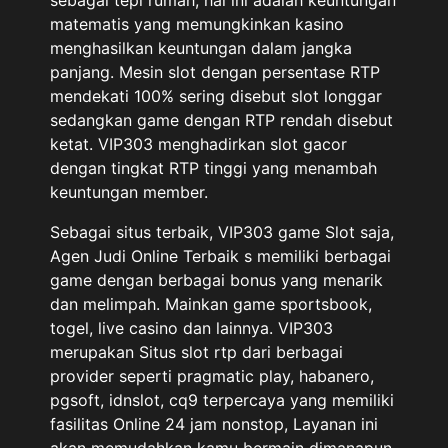
matematis yang memungkinkan kasino
menghasilkan keuntungan dalam jangka
panjang. Mesin slot dengan persentase RTP
mendekati 100% sering disebut slot longgar
sedangkan game dengan RTP rendah disebut
ketat. VIP303 menghadirkan slot gacor
dengan tingkat RTP tinggi yang menambah
keuntungan member.
Sebagai situs terbaik, VIP303 game Slot saja,
Agen Judi Online Terbaik s memiliki berbagai
game dengan berbagai bonus yang menarik
dan melimpah. Mainkan game sportsbook,
togel, live casino dan lainnya. VIP303
merupakan Situs slot rtp dari berbagai
provider seperti pragmatic play, habanero,
pgsoft, idnslot, cq9 terpercaya yang memiliki
fasilitas Online 24 jam nonstop, Layanan ini
akan memudahkan kamu bermain dimanapun