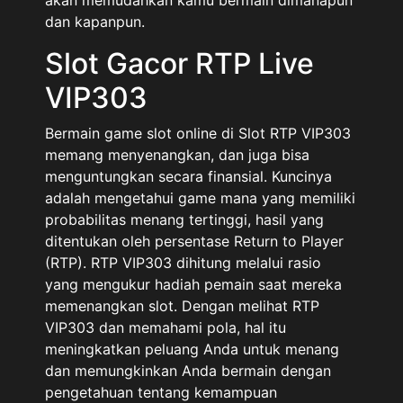
dan kapanpun.
Slot Gacor RTP Live
VIP303
Bermain game slot online di Slot RTP VIP303
memang menyenangkan, dan juga bisa
menguntungkan secara finansial. Kuncinya
adalah mengetahui game mana yang memiliki
probabilitas menang tertinggi, hasil yang
ditentukan oleh persentase Return to Player
(RTP). RTP VIP303 dihitung melalui rasio
yang mengukur hadiah pemain saat mereka
memenangkan slot. Dengan melihat RTP
VIP303 dan memahami pola, hal itu
meningkatkan peluang Anda untuk menang
dan memungkinkan Anda bermain dengan
pengetahuan tentang kemampuan