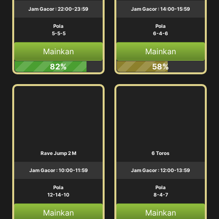
Jam Gacor : 22:00-23:59
Jam Gacor : 14:00-15:59
Pola
Pola
5-5-5
6-4-6
Mainkan
Mainkan
82%
58%
Rave Jump 2 M
6 Toros
Jam Gacor : 10:00-11:59
Jam Gacor : 12:00-13:59
Pola
Pola
12-14-10
8-4-7
Mainkan
Mainkan