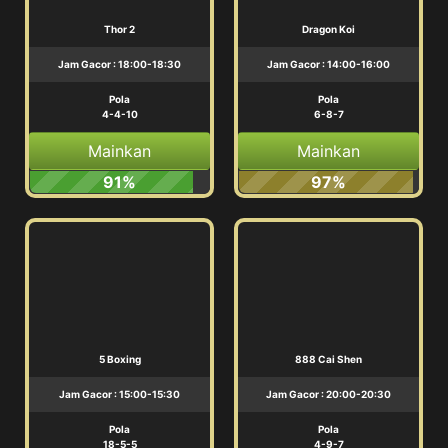
Thor 2
Dragon Koi
Jam Gacor : 18:00-18:30
Jam Gacor : 14:00-16:00
Pola
Pola
4-4-10
6-8-7
Mainkan
Mainkan
91%
97%
5 Boxing
888 Cai Shen
Jam Gacor : 15:00-15:30
Jam Gacor : 20:00-20:30
Pola
Pola
18-5-5
4-9-7