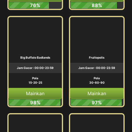
76%
88%
Big Buffalo Badlands
Fruitopolis
Jam Gacor : 00:00-23:59
Jam Gacor : 00:00-23:59
Pola
Pola
15-20-25
30-60-90
Mainkan
Mainkan
98%
97%