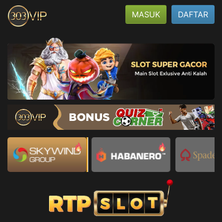
MASUK
DAFTAR