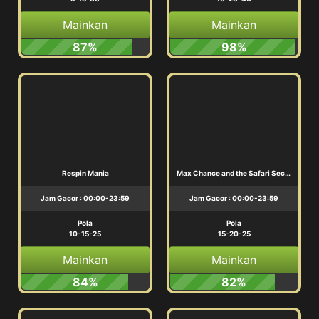
Mainkan
Mainkan
87%
98%
Respin Mania
Max Chance and the Safari Secrets
Jam Gacor : 00:00-23:59
Jam Gacor : 00:00-23:59
Pola
Pola
10-15-25
15-20-25
Mainkan
Mainkan
84%
82%