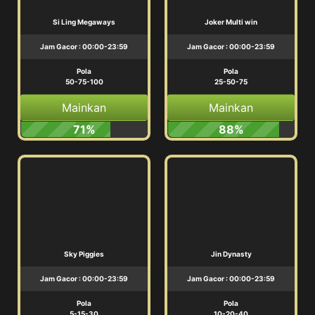
Si Ling Megaways
Joker Multi win
Jam Gacor : 00:00-23:59
Jam Gacor : 00:00-23:59
Pola
Pola
50-75-100
25-50-75
Mainkan
Mainkan
71%
88%
Sky Piggies
Jin Dynasty
Jam Gacor : 00:00-23:59
Jam Gacor : 00:00-23:59
Pola
Pola
5-15-30
10-20-40